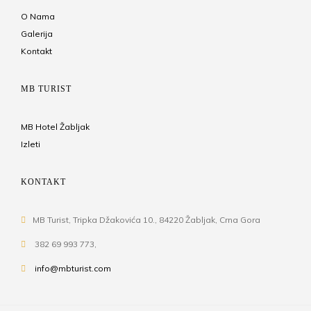
O Nama
Galerija
Kontakt
MB TURIST
MB Hotel Žabljak
Izleti
KONTAKT
MB Turist, Tripka Džakovića 10., 84220 Žabljak, Crna Gora
382 69 993 773,
info@mbturist.com