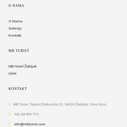
O NAMA
O Nama
Galerija
Kontakt
MB TURIST
MB Hotel Žabljak
Izleti
KONTAKT
MB Turist, Tripka Džakovića 10., 84220 Žabljak, Crna Gora
382 69 993 773,
info@mbturist.com