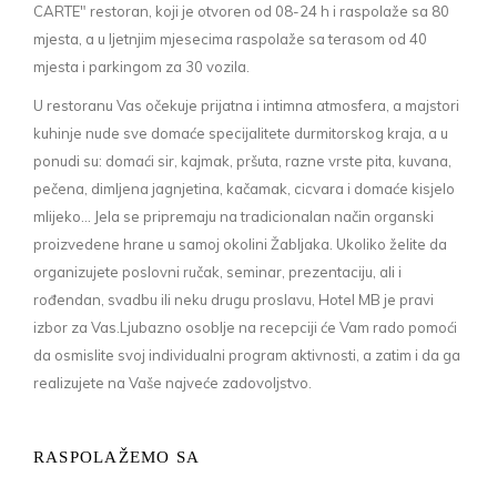
CARTE" restoran, koji je otvoren od 08-24 h i raspolaže sa 80
mjesta, a u ljetnjim mjesecima raspolaže sa terasom od 40
mjesta i parkingom za 30 vozila.
U restoranu Vas očekuje prijatna i intimna atmosfera, a majstori
kuhinje nude sve domaće specijalitete durmitorskog kraja, a u
ponudi su: domaći sir, kajmak, pršuta, razne vrste pita, kuvana,
pečena, dimljena jagnjetina, kačamak, cicvara i domaće kisjelo
mlijeko... Jela se pripremaju na tradicionalan način organski
proizvedene hrane u samoj okolini Žabljaka. Ukoliko želite da
organizujete poslovni ručak, seminar, prezentaciju, ali i
rođendan, svadbu ili neku drugu proslavu, Hotel MB je pravi
izbor za Vas.Ljubazno osoblje na recepciji će Vam rado pomoći
da osmislite svoj individualni program aktivnosti, a zatim i da ga
realizujete na Vaše najveće zadovoljstvo.
RASPOLAŽEMO SA